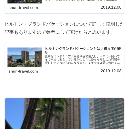
ています。しかし後悔する方も多いと思いますので、購入
前の方などに参考になって頂ければ嬉しいです。shun-
2019.12.08
shun-travel.com
travel.com
ヒルトン・グランドバケーションについて詳しく説明した
記事もありますので参考にして頂けたらと思います。
ヒルトングランドバケーションとは／購入者が説
明
豪華なコンドミニアムを週単位で購入し、一年に一回ハワ
イで本当に暮らしているかのようなゆったりとした時間を
楽しむといったものになります。１年を５２週に分けて、
１部屋を５２人で購入するといったイメージになります。
これらについて購入者が説明します。shun-travel.com
2019.12.08
shun-travel.com