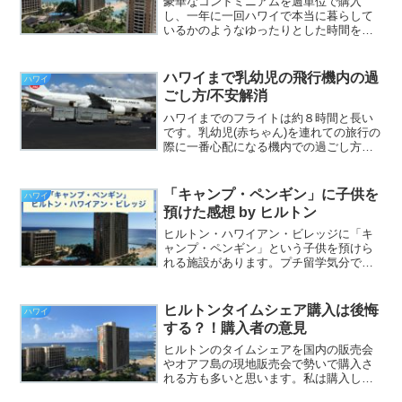
豪華なコンドミニアムを週単位で購入
し、一年に一回ハワイで本当に暮らして
いるかのようなゆったりとした時間を楽
しむといったものになります。１年を５
２週に分けて、１部屋を５２人で購入す
るといったイメージになります。これら
ハワイまで乳幼児の飛行機内の過
ハワイ
について購入者が説明します。shun-
ごし方/不安解消
travel.com
ハワイまでのフライトは約８時間と長い
です。乳幼児(赤ちゃん)を連れての旅行の
際に一番心配になる機内での過ごし方に
ついて経験を通してフライト選定(事前準
備)や機内での過ごし方について説明して
いきます。不安解消になれば幸いです。
「キャンプ・ペンギン」に子供を
ハワイ
shun-travel.com
預けた感想 by ヒルトン
ヒルトン・ハワイアン・ビレッジに「キ
ャンプ・ペンギン」という子供を預けら
れる施設があります。プチ留学気分で娘
を実際に預けてみましたので施設の紹介
と感想を紹介したいと思います。shun-
travel.com
ヒルトンタイムシェア購入は後悔
ハワイ
する？！購入者の意見
ヒルトンのタイムシェアを国内の販売会
やオアフ島の現地販売会で勢いで購入さ
れる方も多いと思います。私は購入して
７年が経ちました。現時点では後悔はな