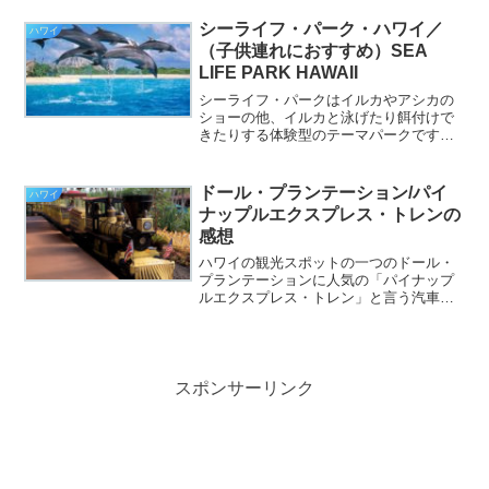
く有効活用しています。しかし後悔する
方も多いと思いますので、購入前の方な
シーライフ・パーク・ハワイ／
ハワイ
どに参考になって頂ければ嬉しいです。
（子供連れにおすすめ）SEA
shun-travel.com
LIFE PARK HAWAII
シーライフ・パークはイルカやアシカの
ショーの他、イルカと泳げたり餌付けで
きたりする体験型のテーマパークです。
ウミガメを沢山見ることも出来てハワイ
ならではのマリンパーク(水族館)だと思い
ます。子供連れにもおすすめできるマリ
ドール・プランテーション/パイ
ハワイ
ンパークです。shun-travel.com
ナップルエクスプレス・トレンの
感想
ハワイの観光スポットの一つのドール・
プランテーションに人気の「パイナップ
ルエクスプレス・トレン」と言う汽車が
走っています。その「パイナップルエク
スプレス・トレン」に乗車してきました
ので紹介します。shun-travel.com
スポンサーリンク