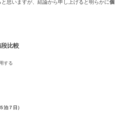
ると思いますが、結論から申し上げると明らかに
個
値段比較
用する
５泊７日）