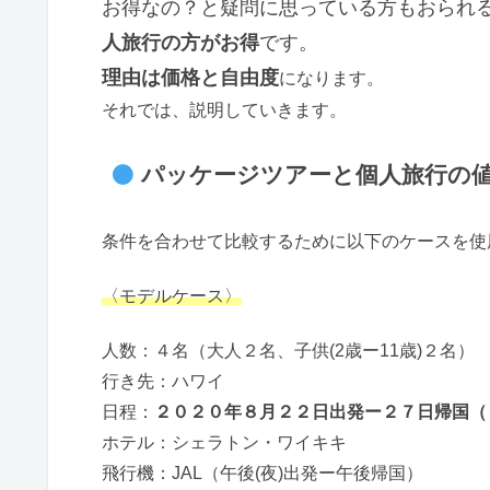
お得なの？と疑問に思っている方もおられ
人旅行の方がお得
です。
理由は価格と自由度
になります。
それでは、説明していきます。
パッケージツアーと個人旅行の
条件を合わせて比較するために以下のケースを使
〈モデルケース〉
人数：４名（大人２名、子供(2歳ー11歳)２名）
行き先：ハワイ
日程：
２０２０年８月２２日出発ー２７日帰国（
ホテル：シェラトン・ワイキキ
飛行機：JAL（午後(夜)出発ー午後帰国）