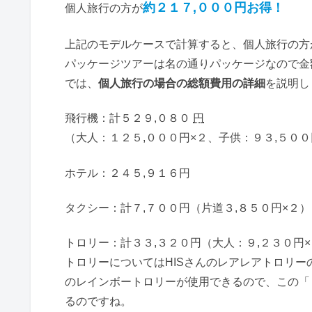
約２１７,０００円お得！
個人旅行の方が
上記のモデルケースで計算すると、個人旅行の方
パッケージツアーは名の通りパッケージなので金
では、
個人旅行の場合の総額費用の詳細
を説明し
飛行機：計５２９,０８０
円
（大人：１２５,０００円×２、子供：９３,５０
ホテル：２４５,９１６円
タクシー：計７,７００円（片道３,８５０円×２）
トロリー：計３３,３２０円（大人：９,２３０円×
トロリーについてはHISさんのレアレアトロリー
のレインボートロリーが使用できるので、この「
るのですね。