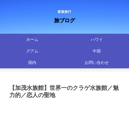
家族旅行
旅ブログ
ホーム
ハワイ
グアム
中国
国内
お問い合わせ
【加茂水族館】世界一のクラゲ水族館／魅
力的／恋人の聖地