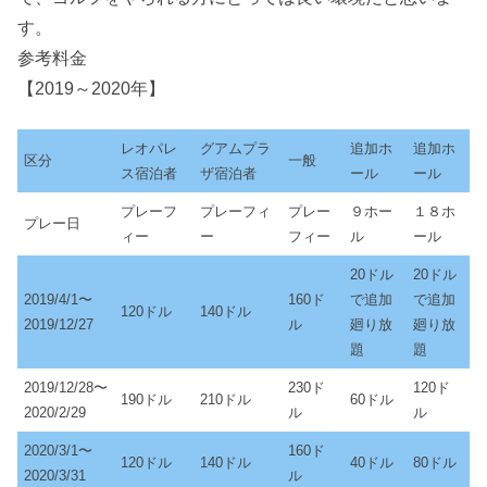
す。
参考料金
【2019～2020年】
レオパレ
グアムプラ
追加ホ
追加ホ
区分
一般
ス宿泊者
ザ宿泊者
ール
ール
プレーフ
プレーフィ
プレー
９ホー
１８ホ
プレー日
ィー
ー
フィー
ル
ール
20ドル
20ドル
2019/4/1〜
160ド
で追加
で追加
120ドル
140ドル
2019/12/27
ル
廻り放
廻り放
題
題
2019/12/28〜
230ド
120ド
190ドル
210ドル
60ドル
2020/2/29
ル
ル
2020/3/1〜
160ド
120ドル
140ドル
40ドル
80ドル
2020/3/31
ル