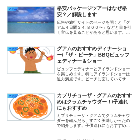
格安パッケージツアーはなぜ格
グアム
安？／解説します
広告や旅行サイトのページを開くと「グ
アム４日間３４,８００〜」などと目を引
く宣伝を見ることがあると思います。な
ぜだ？何か裏があるんではないか？と思
われる方もいると思いますが、特に裏は
ありません。なぜ格安なのか説明してい
グアムのおすすめディナーショ
グアム
きたいと思います。shun-travel.com
ー/「ザ・ビーチ」BBQビュッフ
ェディナー＆ショー
ビュッフェディナーとアイランドショー
を楽しめます。特にアイランドショーは
迫力満点です。ビーチに面していてサン
セットも見られます。２０１５年にオー
プンした人気上昇中のビーチレストラン
です。５歳以下は無料というのも子育て
カプリチョーザ・グアムのおすす
グアム
家族には嬉しいです。shun-travel.com
めはクラムチャウダー！/子連れ
にもおすすめ
カプリチョーザ・グアムでクラムチャウ
ダーを頼んだら、すごく美味しかったの
で紹介します。子供連れにもおすすめで
きる点も一緒に紹介します。とても量が
多いパスタはテイクアウトもできます。