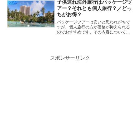
shun-travel.com
子供連れ海外旅行はパッケージツ
グアム
アー？それとも個人旅行？／どっ
ちがお得？
パッケージツアーは安いと思われがちで
すが、個人旅行の方が価格が抑えられる
のでおすすめです。その内容についてグ
アム旅行のシミュレーションを通して説
明します。shun-travel.com
スポンサーリンク