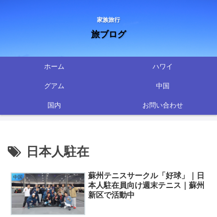
家族旅行
旅ブログ
ホーム
ハワイ
グアム
中国
国内
お問い合わせ
日本人駐在
蘇州テニスサークル「好球」｜日
中国
本人駐在員向け週末テニス｜蘇州
新区で活動中